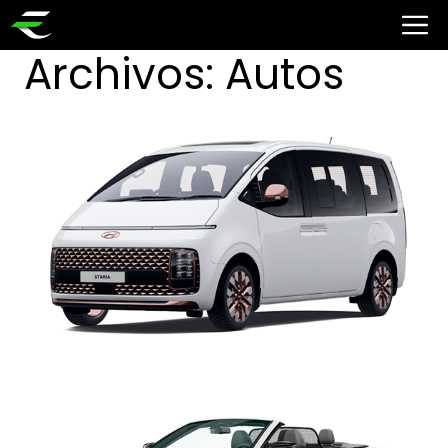
Saltar
ME
al
contenido
Archivos:
Autos