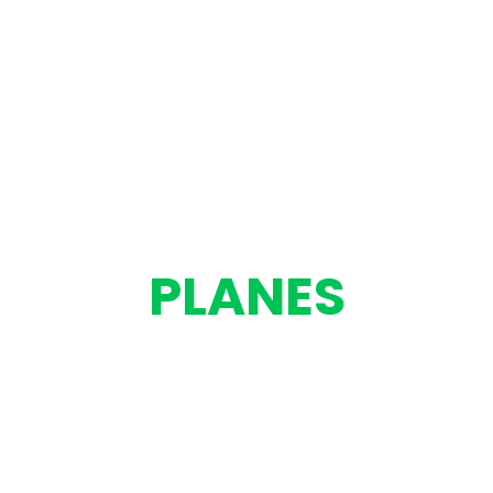
PLANES
Reconocemos que cada cliente
tiene necesidades únicas.
Por eso, ofrecemos una variedad
de planes de renta diseñados
para brindar flexibilidad,