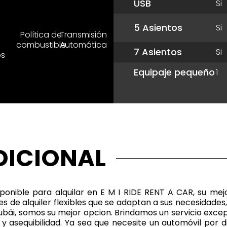
USB
Si
5 Asientos
Si
a
Política de
Transmisión
combustible
Automática
7 Asientos
Si
os
Equipaje pequeño
1
ICIONAL
ponible para alquilar en E M I RIDE RENT A CAR, su mej
de alquiler flexibles que se adaptan a sus necesidades,
bái, somos su mejor opcion. Brindamos un servicio excep
y asequibilidad. Ya sea que necesite un automóvil por d