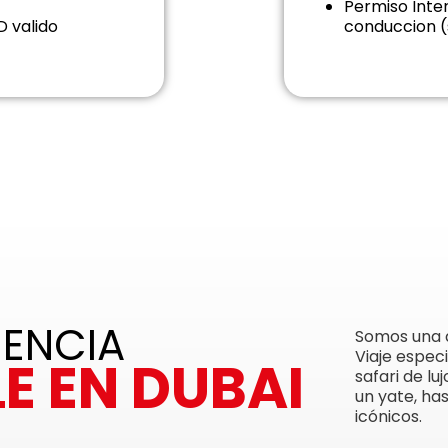
Permiso Inte
D valido
conduccion (s
IENCIA
Somos una a
Viaje espec
E EN DUBAI
safari de lu
un yate, ha
icónicos.