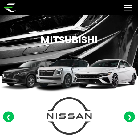
MITSUBISHI
❮
❯