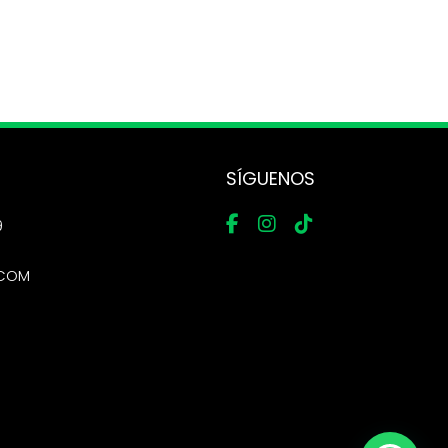
SÍGUENOS
9
.COM