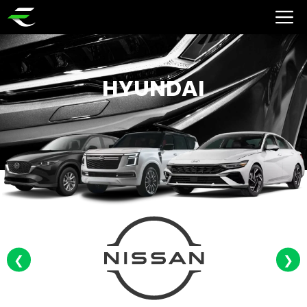
HYUNDAI
❮
❯