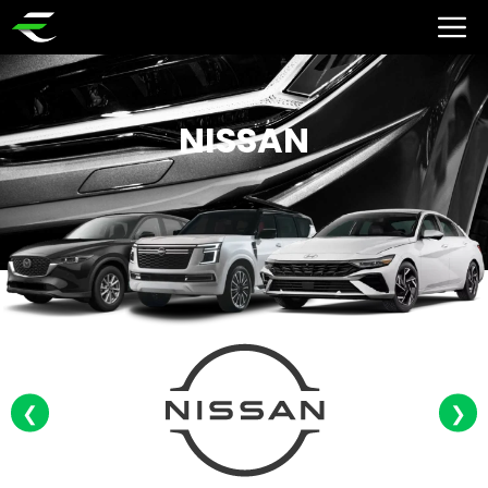
NISSAN
❮
❯